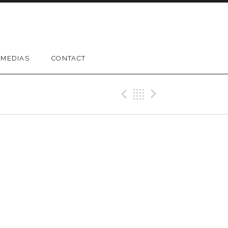
MEDIAS
CONTACT
Précédent Gig
Retour
Suivant G