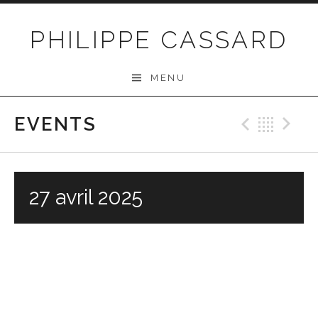
Passer au contenu
PHILIPPE CASSARD
MENU
EVENTS
Précéd
Ret
S
27 avril 2025