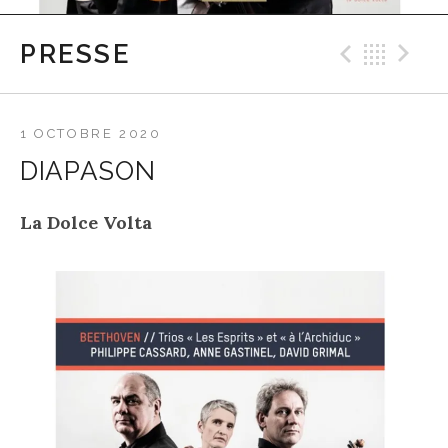
PRESSE
Précéd
Ret
S
1 OCTOBRE 2020
DIAPASON
La Dolce Volta