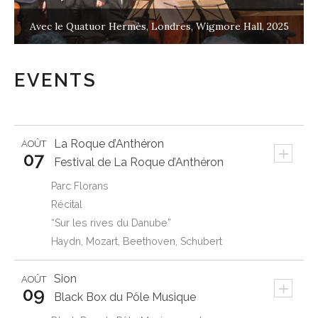
Avec le Quatuor Hermès, Londres, Wigmore Hall, 2025
EVENTS
La Roque d’Anthéron
AOÛT
+
07
Festival de La Roque d’Anthéron
Parc Florans
Récital
“Sur les rives du Danube”
Haydn, Mozart, Beethoven, Schubert
Sion
AOÛT
+
09
Black Box du Pôle Musique