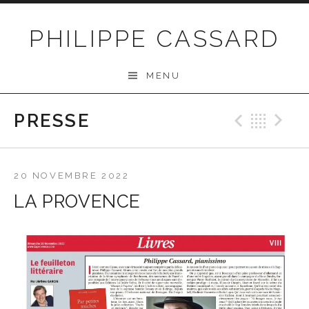
Passer au contenu
PHILIPPE CASSARD
MENU
PRESSE
Précéd
Ret
S
20 NOVEMBRE 2022
LA PROVENCE