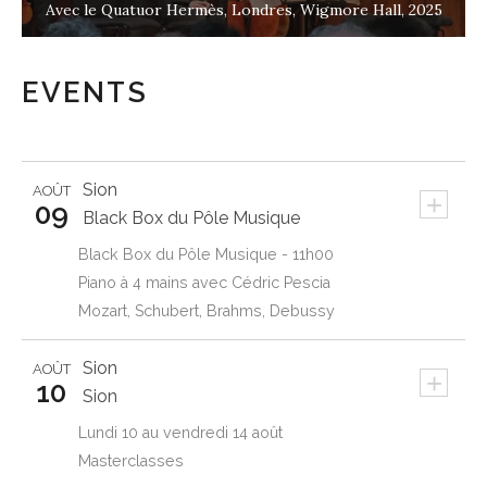
Avec le Quatuor Hermès, Londres, Wigmore Hall, 2025
EVENTS
Sion
AOÛT
+
09
Black Box du Pôle Musique
Black Box du Pôle Musique - 11h00
Piano à 4 mains avec Cédric Pescia
Mozart, Schubert, Brahms, Debussy
Sion
AOÛT
+
10
Sion
Lundi 10 au vendredi 14 août
Masterclasses