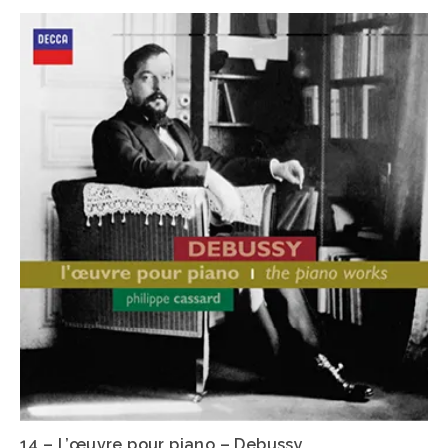
14 – L’œuvre pour piano – Debussy